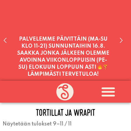
PALVELEMME PÄIVITTÄIN (MA-SU
KLO 11-21) SUNNUNTAIHIN 16.8.
SAAKKA JONKA JÄLKEEN OLEMME
AVOINNA VIIKONLOPPUISIN (PE-
SU) ELOKUUN LOPPUUN ASTI
LÄMPIMÄSTI TERVETULOA!
PALVELEMME TÄNÄÄN:
SUNNUNTAI
11:00 - 21:00
TORTILLAT JA WRAPIT
Näytetään tulokset 9–11 / 11