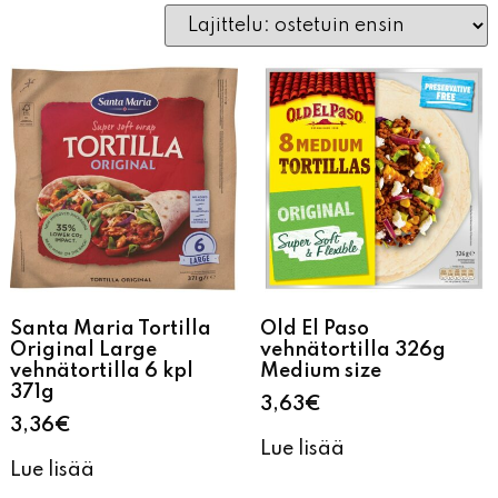
Santa Maria Tortilla
Old El Paso
Original Large
vehnätortilla 326g
vehnätortilla 6 kpl
Medium size
371g
3,63
€
3,36
€
Lue lisää
Lue lisää