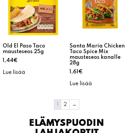
Old El Paso Taco
Santa Maria Chicken
mausteseos 25g
Taco Spice Mix
mausteseos kanalle
1,44
€
28g
1,61
€
Lue lisää
Lue lisää
1
2
→
ELÄMYSPUODIN
LAHJAKORTIT