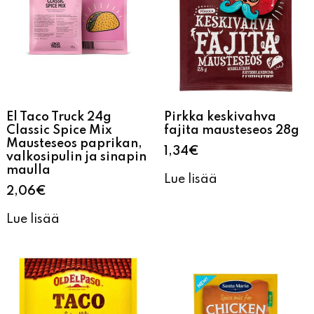
El Taco Truck 24g
Pirkka keskivahva
Classic Spice Mix
fajita mausteseos 28g
Mausteseos paprikan,
1,34
€
valkosipulin ja sinapin
maulla
Lue lisää
2,06
€
Lue lisää