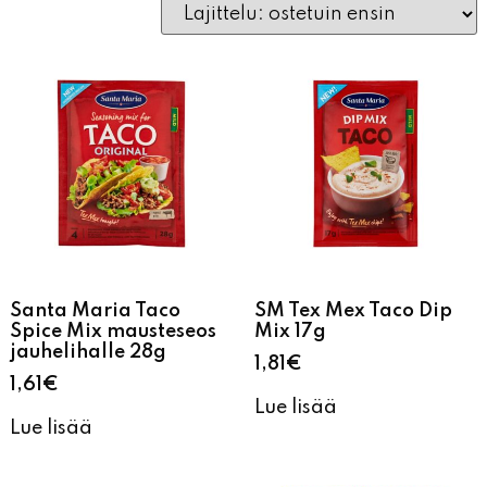
Santa Maria Taco
SM Tex Mex Taco Dip
Spice Mix mausteseos
Mix 17g
jauhelihalle 28g
1,81
€
1,61
€
Lue lisää
Lue lisää