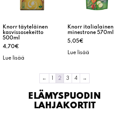
Knorr täyteläinen
Knorr italialainen
kasvissosekeitto
minestrone 570ml
500ml
5,05
€
4,70
€
Lue lisää
Lue lisää
←
1
2
3
4
→
ELÄMYSPUODIN
LAHJAKORTIT