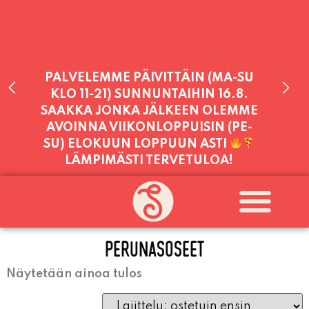
PALVELEMME PÄIVITTÄIN (MA-SU
KLO 11-21) SUNNUNTAIHIN 16.8.
SAAKKA JONKA JÄLKEEN OLEMME
AVOINNA VIIKONLOPPUISIN (PE-
SU) ELOKUUN LOPPUUN ASTI
LÄMPIMÄSTI TERVETULOA!
PALVELEMME TÄNÄÄN:
SUNNUNTAI
11:00 - 21:00
PERUNASOSEET
Näytetään ainoa tulos