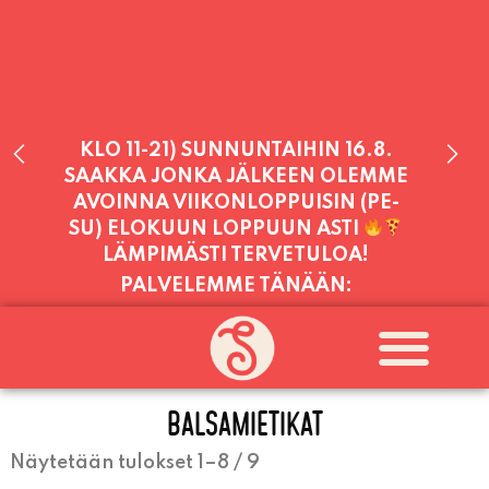
PALVELEMME TÄNÄÄN:
SUNNUNTAI
11:00 - 21:00
PALVELEMME PÄIVITTÄIN (MA-SU
KLO 11-21) SUNNUNTAIHIN 16.8.
SAAKKA JONKA JÄLKEEN OLEMME
AVOINNA VIIKONLOPPUISIN (PE-
SU) ELOKUUN LOPPUUN ASTI
BALSAMIETIKAT
LÄMPIMÄSTI TERVETULOA!
Näytetään tulokset 1–8 / 9