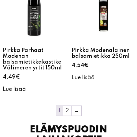
Pirkka Parhaat
Pirkka Modenalainen
Modenan
balsamietikka 250ml
balsamietikkakastike
4,54
€
Välimeren yrtit 150ml
4,49
€
Lue lisää
Lue lisää
1
2
→
ELÄMYSPUODIN
LAHJAKORTIT