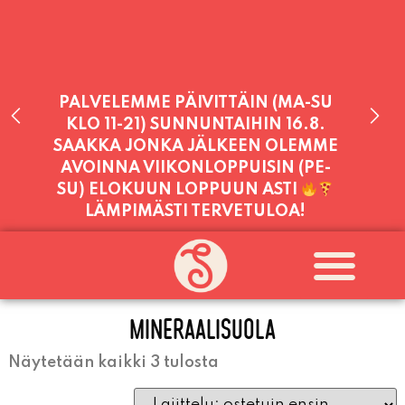
PALVELEMME PÄIVITTÄIN (MA-SU
KLO 11-21) SUNNUNTAIHIN 16.8.
SAAKKA JONKA JÄLKEEN OLEMME
AVOINNA VIIKONLOPPUISIN (PE-
SU) ELOKUUN LOPPUUN ASTI
LÄMPIMÄSTI TERVETULOA!
PALVELEMME TÄNÄÄN:
TORSTAI
11:00 - 21:00
MINERAALISUOLA
Näytetään kaikki 3 tulosta