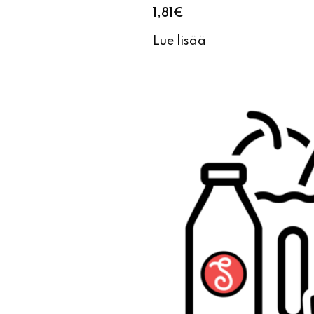
1,81
€
Lue lisää