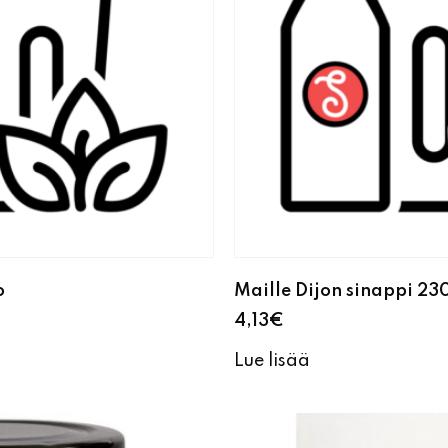
o
Maille Dijon sinappi 23
4,13
€
Lue lisää