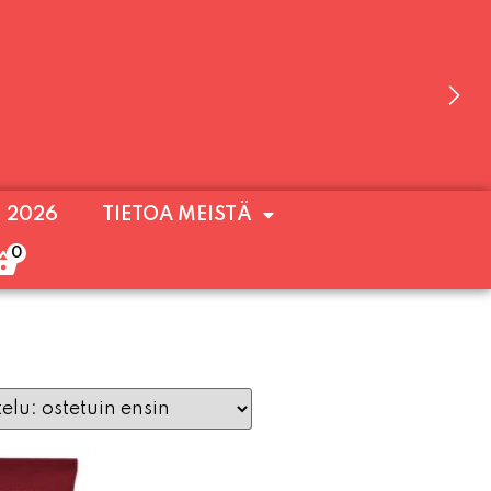
 OLEMME AVOINNA VIIKONLOPPUISIN (PE-
. 2026
TIETOA MEISTÄ
ULOA!
0