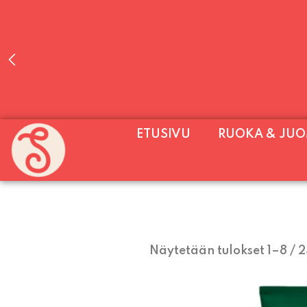
PALVELEMME PÄIVITTÄIN (MA-SU KLO 11-2
ETUSIVU
RUOKA & JU
SU) E
Näytetään tulokset 1–8 / 