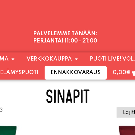
PALVELEMME TÄNÄÄN:
PERJANTAI
11:00 - 21:00
1) SUNNUNTAIHIN 16.8. SAAKKA JONKA JÄLKEEN
OMA
VERKKOKAUPPA
PUOTI LIVE! VOL
LOKUUN LOPPUUN ASTI
LÄMPIMÄSTI TERVET
ELÄMYSPUOTI
ENNAKKOVARAUS
0,00
€
SINAPIT
23