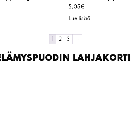
5,05
€
Lue lisää
1
2
3
→
ELÄMYSPUODIN LAHJAKORTI