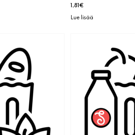
1,81
€
Lue lisää