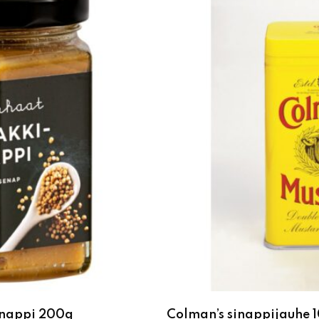
inappi 200g
Colman’s sinappijauhe 