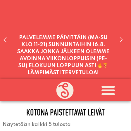
PALVELEMME PÄIVITTÄIN (MA-SU
KLO 11-21) SUNNUNTAIHIN 16.8.
SAAKKA JONKA JÄLKEEN OLEMME
AVOINNA VIIKONLOPPUISIN (PE-
SU) ELOKUUN LOPPUUN ASTI
LÄMPIMÄSTI TERVETULOA!
PALVELEMME TÄNÄÄN:
SUNNUNTAI
11:00 - 21:00
KOTONA PAISTETTAVAT LEIVÄT
Näytetään kaikki 5 tulosta