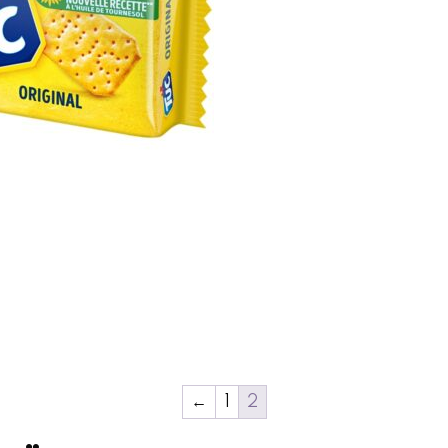
←
1
2