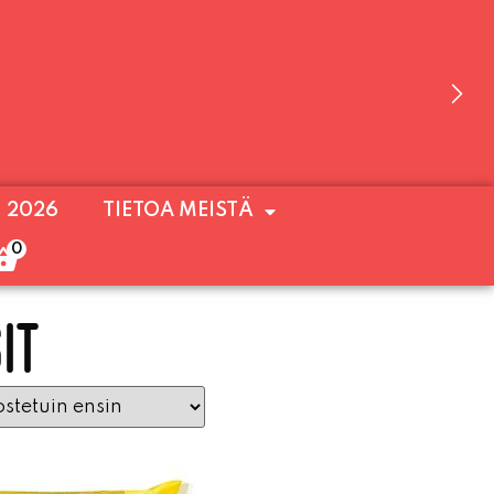
 OLEMME AVOINNA VIIKONLOPPUISIN (PE-
. 2026
TIETOA MEISTÄ
ULOA!
0
IT