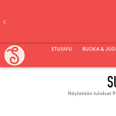
PALVELEMME PÄIVITTÄIN (MA-SU KLO 11-2
ETUSIVU
RUOKA & JU
SU) E
S
Näytetään tulokset 9–