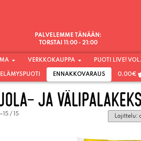
PALVELEMME TÄNÄÄN:
TORSTAI
11:00 - 21:00
1) SUNNUNTAIHIN 16.8. SAAKKA JONKA JÄLKEEN
OMA
VERKKOKAUPPA
PUOTI LIVE! VOL
LOKUUN LOPPUUN ASTI
LÄMPIMÄSTI TERVET
ELÄMYSPUOTI
ENNAKKOVARAUS
0,00
€
UOLA- JA VÄLIPALAKEKS
15 / 15