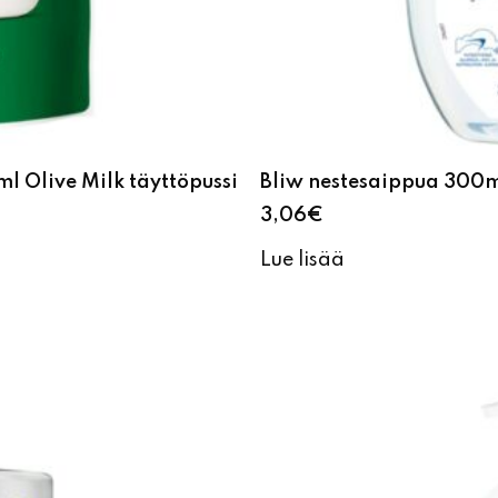
l Olive Milk täyttöpussi
Bliw nestesaippua 300m
3,06
€
Lue lisää