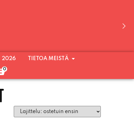
 OLEMME AVOINNA VIIKONLOPPUISIN (PE-
. 2026
TIETOA MEISTÄ
ULOA!
0
T