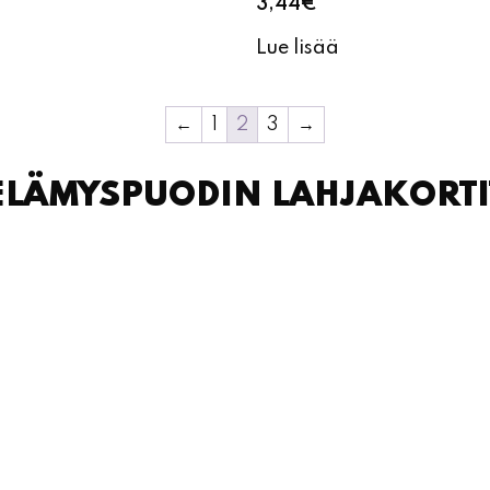
3,44
€
Lue lisää
←
1
2
3
→
ELÄMYSPUODIN LAHJAKORTI