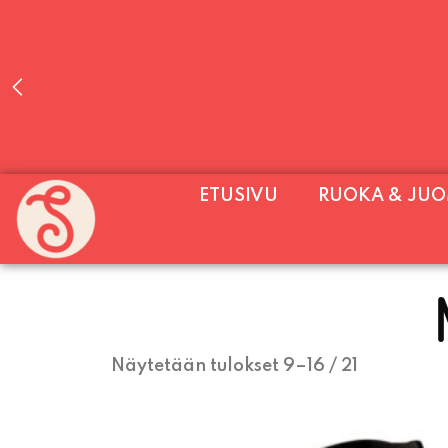
PALVELEMME PÄIVITTÄIN (MA-SU KLO 11-2
ETUSIVU
RUOKA & JU
SU) E
Näytetään tulokset 9–16 / 21