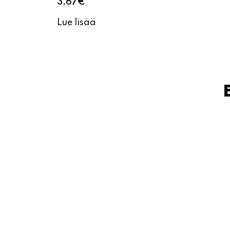
3,67
€
Lue lisää