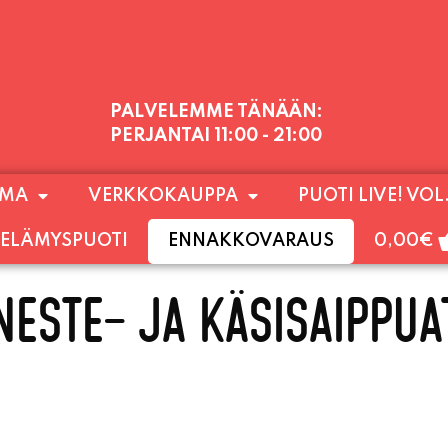
PALVELEMME TÄNÄÄN:
PERJANTAI
11:00 - 21:00
1) SUNNUNTAIHIN 16.8. SAAKKA JONKA JÄLKEEN
OMA
VERKKOKAUPPA
PUOTI LIVE! VOL
LOKUUN LOPPUUN ASTI
LÄMPIMÄSTI TERVET
ELÄMYSPUOTI
ENNAKKOVARAUS
0,00
€
NESTE- JA KÄSISAIPPUA