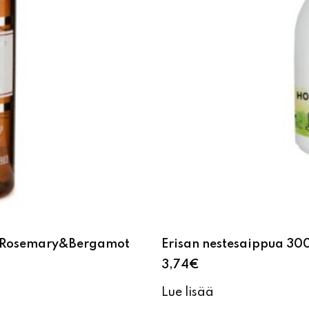
n Rosemary&Bergamot
Erisan nestesaippua 30
3,74
€
Lue lisää