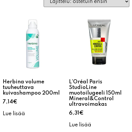
Herbina volume
L’Oréal Paris
tuuheuttava
StudioLine
kuivashampoo 200ml
muotoilugeeli 150ml
Mineral&Control
7,14
€
ultravoimakas
6,31
€
Lue lisää
Lue lisää