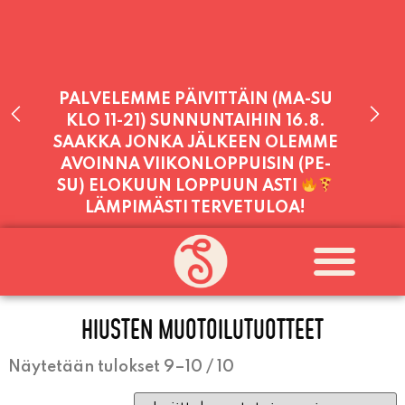
PALVELEMME PÄIVITTÄIN (MA-SU
KLO 11-21) SUNNUNTAIHIN 16.8.
SAAKKA JONKA JÄLKEEN OLEMME
AVOINNA VIIKONLOPPUISIN (PE-
SU) ELOKUUN LOPPUUN ASTI
LÄMPIMÄSTI TERVETULOA!
PALVELEMME TÄNÄÄN:
PERJANTAI
11:00 - 21:00
HIUSTEN MUOTOILUTUOTTEET
Näytetään tulokset 9–10 / 10