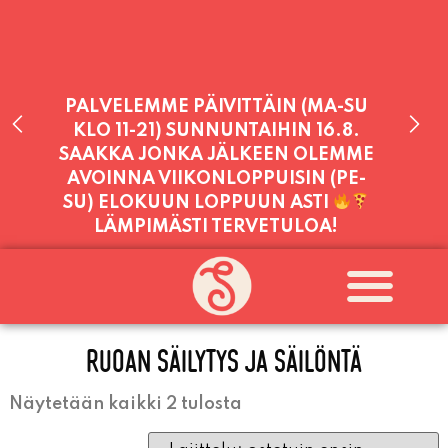
PALVELEMME PÄIVITTÄIN (MA-SU
KLO 11-21) SUNNUNTAIHIN 16.8.
SAAKKA JONKA JÄLKEEN OLEMME
AVOINNA VIIKONLOPPUISIN (PE-
SU) ELOKUUN LOPPUUN ASTI
LÄMPIMÄSTI TERVETULOA!
PALVELEMME TÄNÄÄN:
LAUANTAI
11:00 - 21:00
RUOAN SÄILYTYS JA SÄILÖNTÄ
Näytetään kaikki 2 tulosta