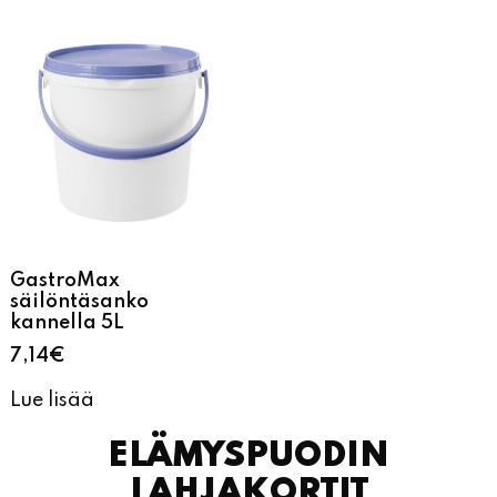
GastroMax
säilöntäsanko
kannella 5L
7,14
€
Lue lisää
ELÄMYSPUODIN
LAHJAKORTIT