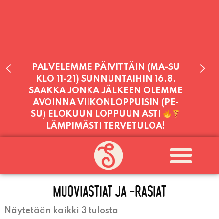
PALVELEMME PÄIVITTÄIN (MA-SU
KLO 11-21) SUNNUNTAIHIN 16.8.
SAAKKA JONKA JÄLKEEN OLEMME
AVOINNA VIIKONLOPPUISIN (PE-
SU) ELOKUUN LOPPUUN ASTI
LÄMPIMÄSTI TERVETULOA!
PALVELEMME TÄNÄÄN:
MAANANTAI
11:00 - 21:00
MUOVIASTIAT JA -RASIAT
Näytetään kaikki 3 tulosta