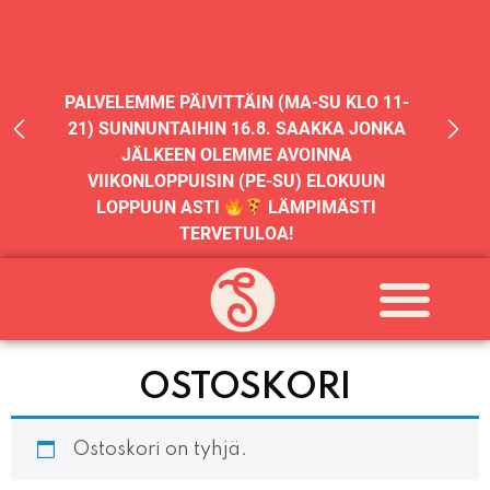
PALVELEMME PÄIVITTÄIN (MA-SU KLO 11-
21) SUNNUNTAIHIN 16.8. SAAKKA JONKA
JÄLKEEN OLEMME AVOINNA
VIIKONLOPPUISIN (PE-SU) ELOKUUN
LOPPUUN ASTI
LÄMPIMÄSTI
TERVETULOA!
PALVELEMME TÄNÄÄN:
LAUANTAI
11:00 - 21:00
OSTOSKORI
Ostoskori on tyhjä.